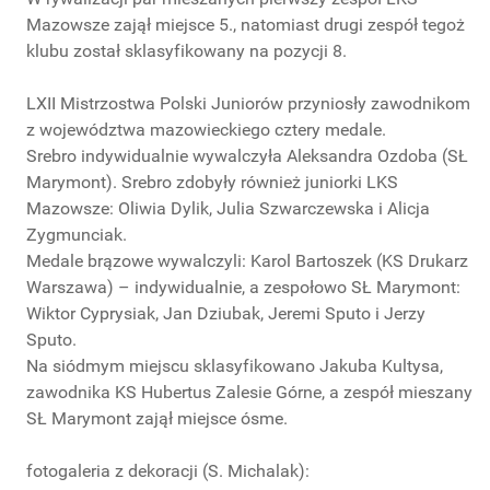
Mazowsze zajął miejsce 5., natomiast drugi zespół tegoż
klubu został sklasyfikowany na pozycji 8.
LXII Mistrzostwa Polski Juniorów przyniosły zawodnikom
z województwa mazowieckiego cztery medale.
Srebro indywidualnie wywalczyła Aleksandra Ozdoba (SŁ
Marymont). Srebro zdobyły również juniorki LKS
Mazowsze: Oliwia Dylik, Julia Szwarczewska i Alicja
Zygmunciak.
Medale brązowe wywalczyli: Karol Bartoszek (KS Drukarz
Warszawa) – indywidualnie, a zespołowo SŁ Marymont:
Wiktor Cyprysiak, Jan Dziubak, Jeremi Sputo i Jerzy
Sputo.
Na siódmym miejscu sklasyfikowano Jakuba Kultysa,
zawodnika KS Hubertus Zalesie Górne, a zespół mieszany
SŁ Marymont zajął miejsce ósme.
fotogaleria z dekoracji (S. Michalak):