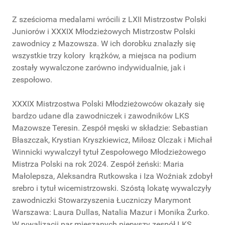
Z sześcioma medalami wrócili z LXII Mistrzostw Polski
Juniorów i XXXIX Młodzieżowych Mistrzostw Polski
zawodnicy z Mazowsza. W ich dorobku znalazły się
wszystkie trzy kolory krążków, a miejsca na podium
zostały wywalczone zarówno indywidualnie, jak i
zespołowo.
XXXIX Mistrzostwa Polski Młodzieżowców okazały się
bardzo udane dla zawodniczek i zawodników LKS
Mazowsze Teresin. Zespół męski w składzie: Sebastian
Błaszczak, Krystian Kryszkiewicz, Miłosz Olczak i Michał
Winnicki wywalczył tytuł Zespołowego Młodzieżowego
Mistrza Polski na rok 2024. Zespół żeński: Maria
Małolepsza, Aleksandra Rutkowska i Iza Woźniak zdobył
srebro i tytuł wicemistrzowski. Szóstą lokatę wywalczyły
zawodniczki Stowarzyszenia Łuczniczy Marymont
Warszawa: Laura Dullas, Natalia Mazur i Monika Żurko.
W rywalizacji par mieszanych pierwszy zespół LKS