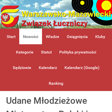
Start
Nowości
Władze
Osiągnięcia
Kluby
Kategorie
Statut
Polityka prywatności
Sędziowie
Kalendarz
Kalendarz (Google)
Ranking
Udane Młodzieżowe